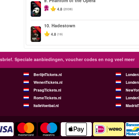
9.
Phantom of the Opera
-20%
4.8
(2038)
10.
Hadestown
-50%
4.8
(19)
brief.
Speciale aanbiedingen, voucher codes en nog veel meer
BerlijnTickets.nl
LondenV
WenenTickets.nl
Londen
PraagTickets.nl
NewYor
RomeTickets.nl
Londen
ItalieVoetbal.nl
MadridT