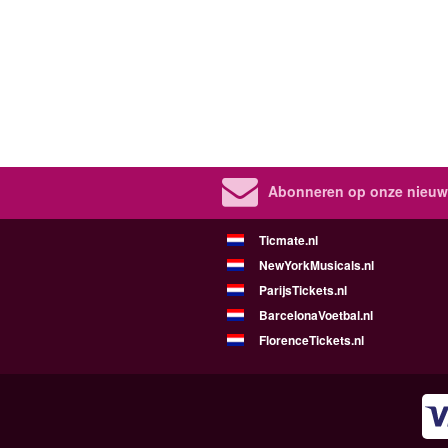
Abonneren op onze nieuws
Ticmate.nl
NewYorkMusicals.nl
ParijsTickets.nl
BarcelonaVoetbal.nl
FlorenceTickets.nl