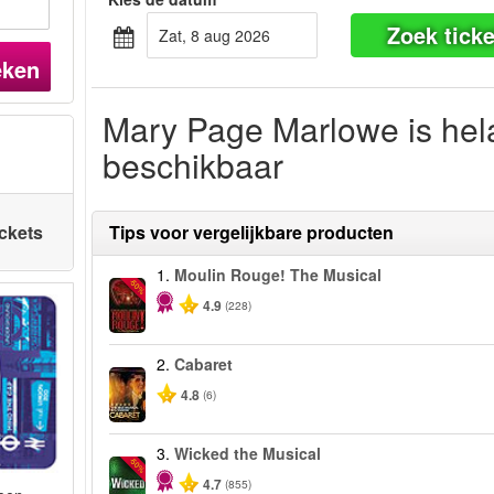
Zoek ticke
zat, 8 aug 2026
eken
Mary Page Marlowe is hel
beschikbaar
ickets
Tips voor vergelijkbare producten
1.
Moulin Rouge! The Musical
-50%
4.9
(228)
2.
Cabaret
4.8
(6)
3.
Wicked the Musical
-50%
4.7
(855)