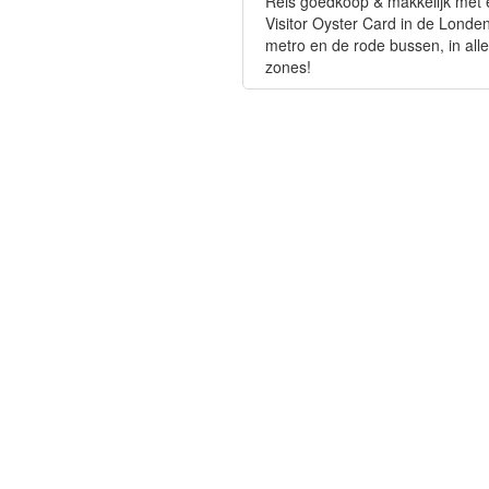
Reis goedkoop & makkelijk met
Visitor Oyster Card in de Londe
metro en de rode bussen, in alle
zones!