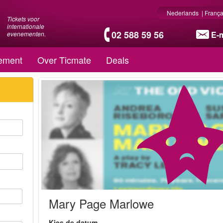
Nederlands
|
França
Tickets voor
internationale
02 588 59 56
E-m
evenementen.
ement
Over Ticmate
Deals
Mary Page Marlowe
Kies de datum