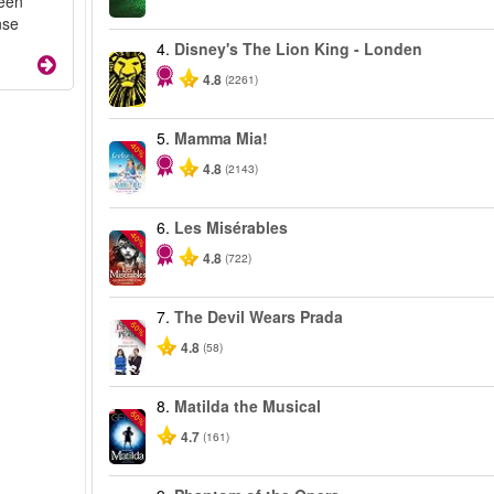
 een
nse
4.
Disney's The Lion King - Londen
4.8
(2261)
5.
Mamma Mia!
-40%
4.8
(2143)
6.
Les Misérables
-40%
4.8
(722)
7.
The Devil Wears Prada
-50%
4.8
(58)
8.
Matilda the Musical
-50%
4.7
(161)