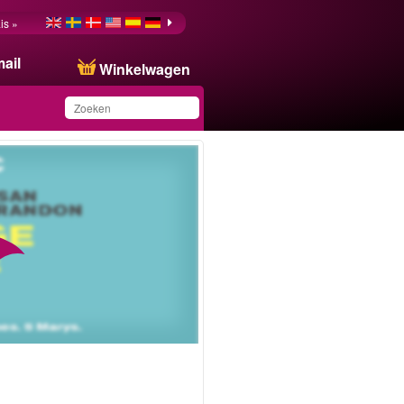
is »
ail
Winkelwagen
Dit product is
toegevoegd aan uw
wensenlijst.