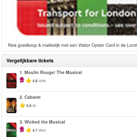
Reis goedkoop & makkelijk met een Visitor Oyster Card in de Lond
Vergelijkbare tickets
1.
Moulin Rouge! The Musical
-50%
4.9
(228)
2.
Cabaret
4.8
(6)
3.
Wicked the Musical
-50%
4.7
(855)