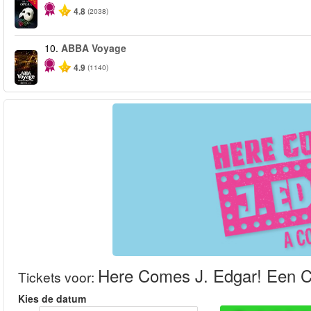
4.8
(2038)
10.
ABBA Voyage
4.9
(1140)
Here Comes J. Edgar! Een 
Tickets voor
:
Kies de datum