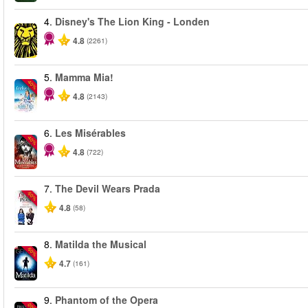
4.
Disney's The Lion King - Londen
4.8
(2261)
5.
Mamma Mia!
-40%
4.8
(2143)
6.
Les Misérables
-40%
4.8
(722)
7.
The Devil Wears Prada
-50%
4.8
(58)
8.
Matilda the Musical
-50%
4.7
(161)
9.
Phantom of the Opera
-20%