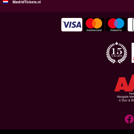
MadridTickets.nl
Hoogste kre
© Dun & Br