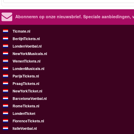
Abonneren op onze nieuwsbrief.
Speciale aanbiedingen, 
Ticmate.nl
BerlijnTickets.nl
LondenVoetbal.nl
NewYorkMusicals.nl
WenenTickets.nl
LondenMusicals.nl
ParijsTickets.nl
PraagTickets.nl
NewYorkTicket.nl
BarcelonaVoetbal.nl
RomeTickets.nl
LondenTicket
FlorenceTickets.nl
ItalieVoetbal.nl