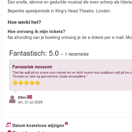
Een snelle, slimme en gedurfde musical die even scherp als hilarisc
Beperkte speelperiode in King’s Head Theatre, Londen.
Hoe werkt het?
Hoe ontvang ik mijn tickets?
Na afronding van je boeking ontvang je de e-tickets per e-mail. M
Fantastisch:
5.0
– 1
recensies
Fantastisk morsom!
"Det ble spilt på en scene som minnet om en Amfi scene hvor publikum satt på tre si
Ticmate.no rask og god service.,Gode skuespillere."
Ellen
din, 21 jul 2026
Datum kosteloos wijzigen