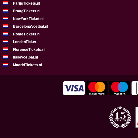
ParijsTickets.nl
PraagTickets.nl
NewYorkTicket.nl
BarcelonaVoetbal.nl
RomeTickets.nl
LondenTicket
FlorenceTickets.nl
ItalieVoetbal.nl
MadridTickets.nl