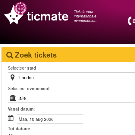
Tickets voor
internationale
evenementen.
Zoek tickets
Selecteer
stad
Selecteer
evenement
Vanaf
datum
:
maa, 10 aug 2026
Tot
datum
: