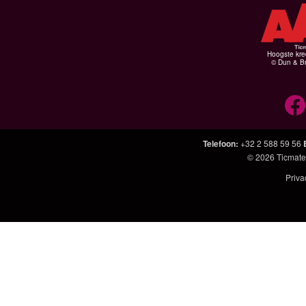
Hoogste kre
© Dun & Br
Telefoon
:
+32 2 588 59 56
© 2026
Ticmate
Priva