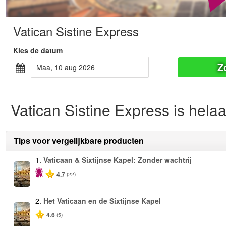
Vatican Sistine Express
Kies de datum
Z
maa, 10 aug 2026
Vatican Sistine Express is hela
Tips voor vergelijkbare producten
1.
Vaticaan & Sixtijnse Kapel: Zonder wachtrij
4.7
(22)
2.
Het Vaticaan en de Sixtijnse Kapel
4.6
(5)