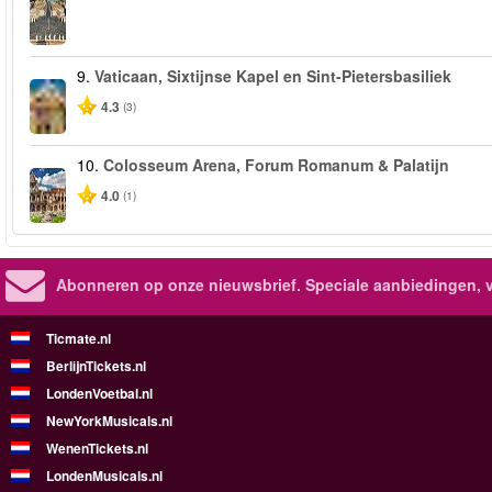
9.
Vaticaan, Sixtijnse Kapel en Sint-Pietersbasiliek
4.3
(3)
10.
Colosseum Arena, Forum Romanum & Palatijn
4.0
(1)
Abonneren op onze nieuwsbrief.
Speciale aanbiedingen, 
Ticmate.nl
BerlijnTickets.nl
LondenVoetbal.nl
NewYorkMusicals.nl
WenenTickets.nl
LondenMusicals.nl