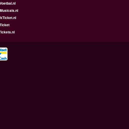
oetbal.nl
Musicals.nl
kTicket.nl
Ticket
ickets.nl