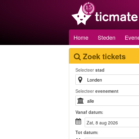
Home
Steden
Even
Zoek tickets
Selecteer
stad
Selecteer
evenement
Vanaf
datum
:
zat, 8 aug 2026
Tot
datum
: