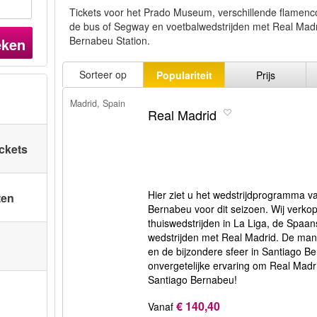
Tickets voor het Prado Museum, verschillende flamenc
de bus of Segway en voetbalwedstrijden met Real Madri
Bernabeu Station.
eken
Sorteer op
Populariteit
Prijs
Madrid, Spain
Real Madrid
ickets
Hier ziet u het wedstrijdprogramma v
ten
Bernabeu voor dit seizoen. Wij verkope
thuiswedstrijden in La Liga, de Spaa
wedstrijden met Real Madrid. De man
en de bijzondere sfeer in Santiago 
onvergetelijke ervaring om Real Madri
Santiago Bernabeu!
€ 140,40
Vanaf