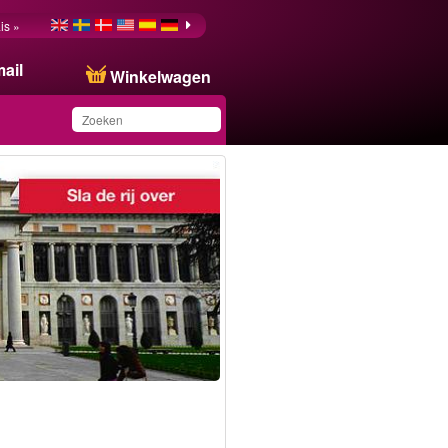
is »
ail
Winkelwagen
Dit product is
toegevoegd aan uw
wensenlijst.