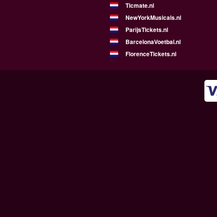
Ticmate.nl
NewYorkMusicals.nl
ParijsTickets.nl
BarcelonaVoetbal.nl
FlorenceTickets.nl