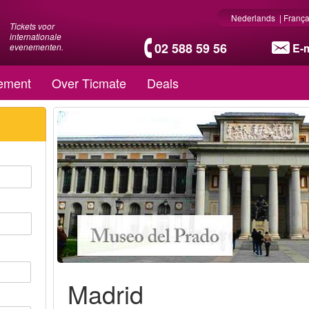
Nederlands
|
França
Tickets voor
internationale
02 588 59 56
E-m
evenementen.
ement
Over Ticmate
Deals
Madrid