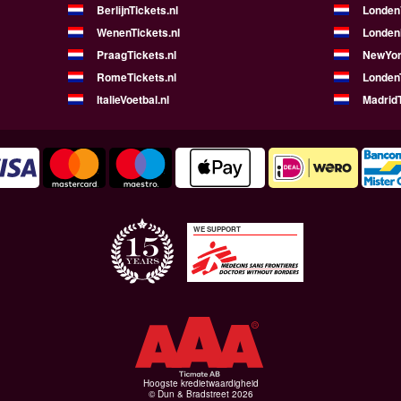
BerlijnTickets.nl
LondenV
WenenTickets.nl
Londen
PraagTickets.nl
NewYor
RomeTickets.nl
Londen
ItalieVoetbal.nl
MadridT
WE SUPPORT
Hoogste kredietwaardigheid
© Dun & Bradstreet 2026