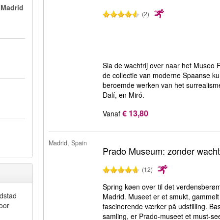
 Madrid
(2)
Sla de wachtrij over naar het Museo R
de collectie van moderne Spaanse k
beroemde werken van het surrealism
Dalí, en Miró.
€ 13,80
Vanaf
Madrid, Spain
Prado Museum: zonder wachtr
(12)
Spring køen over til det verdensberø
fdstad
Madrid. Museet er et smukt, gammelt 
oor
fascinerende værker på udstilling. B
,
samling, er Prado-museet et must-see 