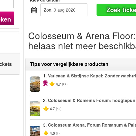
Zoek ticke
zon, 9 aug 2026
eken
Colosseum & Arena Floor:
helaas niet meer beschikb
ickets
Tips voor vergelijkbare producten
1.
Vaticaan & Sixtijnse Kapel: Zonder wachtri
4.7
(22)
2.
Colosseum & Romeins Forum: hoogtepunt
4.7
(43)
3.
Colosseum Arena, Forum Romanum & Pala
4.0
(1)