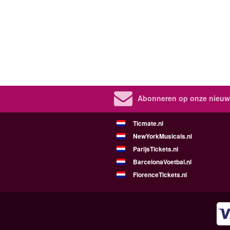
Abonneren op onze nieuws
Ticmate.nl
NewYorkMusicals.nl
ParijsTickets.nl
BarcelonaVoetbal.nl
FlorenceTickets.nl