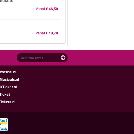
tickets
Vanaf
€ 46,50
Vanaf
€ 19,70
oetbal.nl
Musicals.nl
kTicket.nl
Ticket
ickets.nl