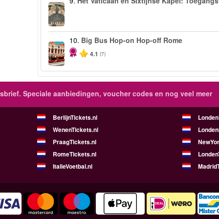
9.
Het Vaticaan en Sixtijnse Kapel: Toegangs
10.
Big Bus Hop-on Hop-off Rome
4.1
(7)
brief.
Speciale aanbiedingen, voucher codes en nog veel meer
BerlijnTickets.nl
LondenV
WenenTickets.nl
Londen
PraagTickets.nl
NewYor
RomeTickets.nl
Londen
ItalieVoetbal.nl
MadridT