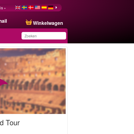
is »
ail
Winkelwagen
Dit product is
toegevoegd aan uw
wensenlijst.
d Tour