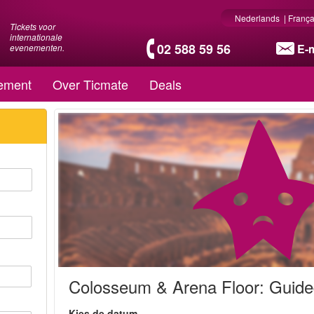
Nederlands
|
França
Tickets voor
internationale
02 588 59 56
E-m
evenementen.
ement
Over Ticmate
Deals
Colosseum & Arena Floor: Guide
Kies de datum