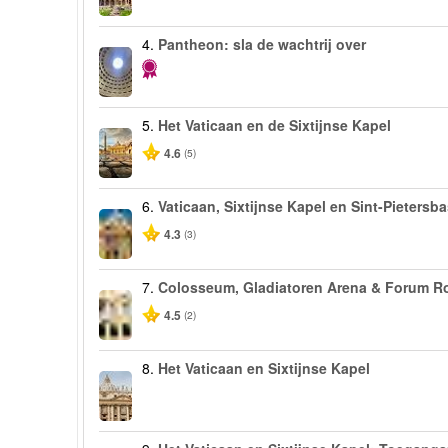
4.
Pantheon: sla de wachtrij over
5.
Het Vaticaan en de Sixtijnse Kapel
4.6
(5)
6.
Vaticaan, Sixtijnse Kapel en Sint-Pietersba
4.3
(3)
7.
Colosseum, Gladiatoren Arena & Forum 
4.5
(2)
8.
Het Vaticaan en Sixtijnse Kapel