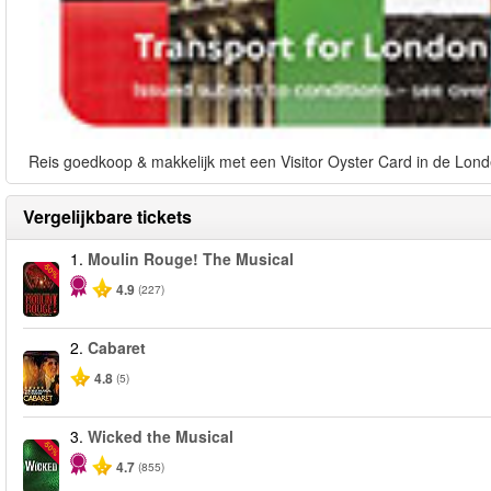
Reis goedkoop & makkelijk met een Visitor Oyster Card in de Lond
Vergelijkbare tickets
1.
Moulin Rouge! The Musical
-50%
4.9
(227)
2.
Cabaret
4.8
(5)
3.
Wicked the Musical
-50%
4.7
(855)