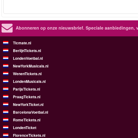
Abonneren op onze nieuwsbrief.
Speciale aanbiedingen, 
Ticmate.nl
BerlijnTickets.nl
LondenVoetbal.nl
NewYorkMusicals.nl
WenenTickets.nl
LondenMusicals.nl
ParijsTickets.nl
PraagTickets.nl
NewYorkTicket.nl
BarcelonaVoetbal.nl
RomeTickets.nl
LondenTicket
FlorenceTickets.nl