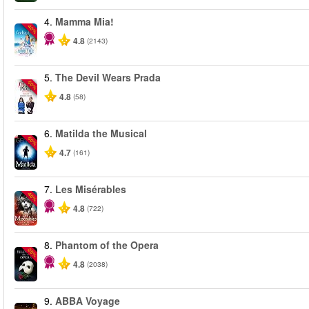
4.
Mamma Mia!
-40%
4.8
(2143)
5.
The Devil Wears Prada
-50%
4.8
(58)
6.
Matilda the Musical
-50%
4.7
(161)
7.
Les Misérables
-40%
4.8
(722)
8.
Phantom of the Opera
-20%
4.8
(2038)
9.
ABBA Voyage