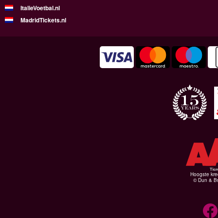
ItalieVoetbal.nl
MadridTickets.nl
Hoogste kre
© Dun & Br