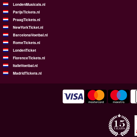
LondenMusicals.nl
ParijsTickets.nl
PraagTickets.nl
NewYorkTicket.nl
BarcelonaVoetbal.nl
RomeTickets.nl
LondenTicket
FlorenceTickets.nl
ItalieVoetbal.nl
MadridTickets.nl