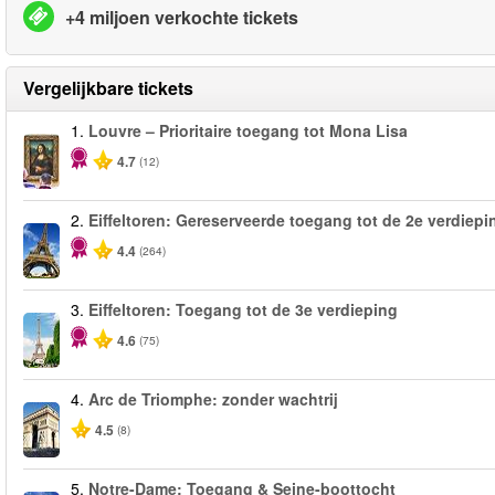
+4 miljoen verkochte tickets
Vergelijkbare tickets
1.
Louvre – Prioritaire toegang tot Mona Lisa
4.7
(12)
2.
Eiffeltoren: Gereserveerde toegang tot de 2e verdiepi
4.4
(264)
3.
Eiffeltoren: Toegang tot de 3e verdieping
4.6
(75)
4.
Arc de Triomphe: zonder wachtrij
4.5
(8)
5.
Notre-Dame: Toegang & Seine-boottocht