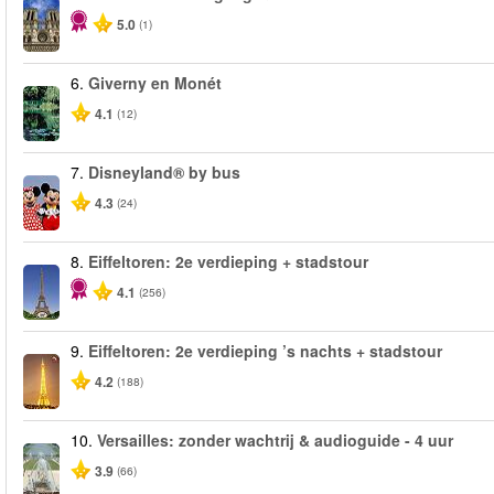
5.0
(1)
6.
Giverny en Monét
4.1
(12)
7.
Disneyland® by bus
4.3
(24)
8.
Eiffeltoren: 2e verdieping + stadstour
4.1
(256)
9.
Eiffeltoren: 2e verdieping ’s nachts + stadstour
4.2
(188)
10.
Versailles: zonder wachtrij & audioguide - 4 uur
3.9
(66)