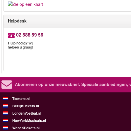
Helpdesk
02 588 59 56
Hulp nodig?
Wij
helpen u graag!
Abonneren op onze nieuwsbrief.
Speciale aanbiedingen, 
Ticmate.nl
BerlijnTickets.nl
LondenVoetbal.nl
NewYorkMusicals.nl
WenenTickets.nl