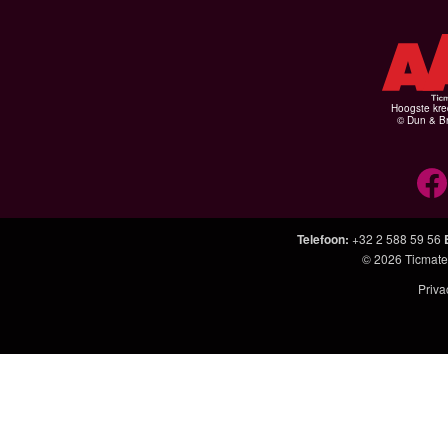
Hoogste kre
© Dun & Br
Telefoon
:
+32 2 588 59 56
© 2026
Ticmate
Priva