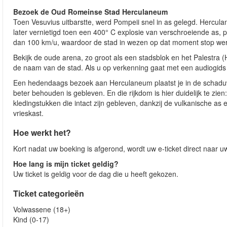
Bezoek de Oud Romeinse Stad Herculaneum
Toen Vesuvius uitbarstte, werd Pompeii snel in as gelegd. Herculan
later vernietigd toen een 400° C explosie van verschroeiende as, 
dan 100 km/u, waardoor de stad in wezen op dat moment stop wer
Bekijk de oude arena, zo groot als een stadsblok en het Palestra
de naam van de stad. Als u op verkenning gaat met een audiogids 
Een hedendaags bezoek aan Herculaneum plaatst je in de schaduw
beter behouden is gebleven. En die rijkdom is hier duidelijk te zi
kledingstukken die intact zijn gebleven, dankzij de vulkanische as 
vrieskast.
Hoe werkt het?
Kort nadat uw boeking is afgerond, wordt uw e-ticket direct naar 
Hoe lang is mijn ticket geldig?
Uw ticket is geldig voor de dag die u heeft gekozen.
Ticket categorieën
Volwassene (18+)
Kind (0-17)