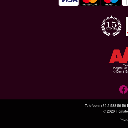
Hoogste kre
© Dun & Br
Telefoon
:
+32 2 588 59 56
© 2026
Ticmate
Priva