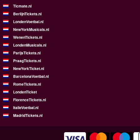
Ticmate.nl
BerlijnTickets.nl
LondenVoetbal.nl
NewYorkMusicals.nl
WenenTickets.nl
LondenMusicals.nl
ParijsTickets.nl
PraagTickets.nl
NewYorkTicket.nl
BarcelonaVoetbal.nl
RomeTickets.nl
LondenTicket
FlorenceTickets.nl
ItalieVoetbal.nl
MadridTickets.nl