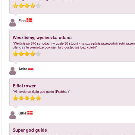
Finn
Weszliśmy, wycieczka udana
"Wejście po 670 schodach w upale 30 stopni - na szczęście przewodnik robił przerw
bilety, za te pieniądze powinien być dostęp już bez kolejki"
Anita
Eiffel tower
"Vi havde en rigitg god guide (Prabhar)"
Gitte
Super god guide