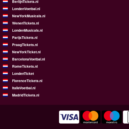
BerlijnTickets.nl
LondenVoetbal.nl
NewYorkMusicals.nl
WenenTickets.nl
LondenMusicals.nl
ParijsTickets.nl
PraagTickets.nl
NewYorkTicket.nl
BarcelonaVoetbal.nl
RomeTickets.nl
LondenTicket
FlorenceTickets.nl
ItalieVoetbal.nl
MadridTickets.nl