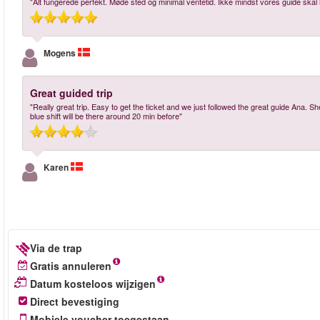
"Alt fungerede perfekt. Møde sted og minimal ventetid. Ikke mindst vores guide ska
Mogens
Great guided trip
"Really great trip. Easy to get the ticket and we just followed the great guide Ana. S
blue shift will be there around 20 min before"
Karen
Via de trap
Gratis annuleren
Datum kosteloos wijzigen
Direct bevestiging
Mobiele voucher toegestaan