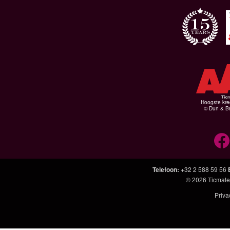
Hoogste kre
© Dun & Br
Telefoon
:
+32 2 588 59 56
© 2026
Ticmate
Priva