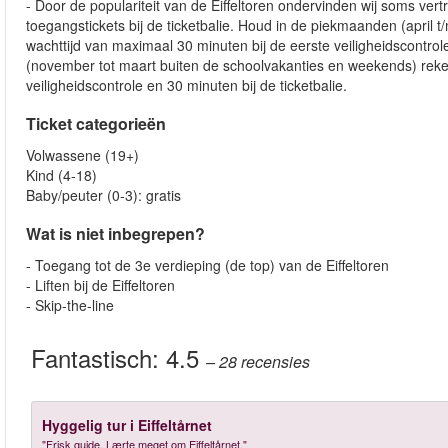
- Door de populariteit van de Eiffeltoren ondervinden wij soms vert
toegangstickets bij de ticketbalie. Houd in de piekmaanden (april
wachttijd van maximaal 30 minuten bij de eerste veiligheidscontrole
(november tot maart buiten de schoolvakanties en weekends) reken
veiligheidscontrole en 30 minuten bij de ticketbalie.
Ticket categorieën
Volwassene (19+)
Kind (4-18)
Baby/peuter (0-3): gratis
Wat is niet inbegrepen?
- Toegang tot de 3e verdieping (de top) van de Eiffeltoren
- Liften bij de Eiffeltoren
- Skip-the-line
Fantastisch:
4.5
– 28
recensies
Hyggelig tur i Eiffeltårnet
"Frisk guide. Lærte meget om Eiffeltårnet."