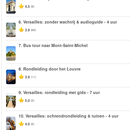
4.5
(8)
6.
Versailles: zonder wachtrij & audioguide - 4 uur
3.9
(66)
7.
Bus tour naar Mont-Saint-Michel
8.
Rondleiding door het Louvre
3.9
(11)
9.
Versailles: rondleiding met gids - 7 uur
5.0
(2)
10.
Versailles: ochtendrondleiding & tuinen - 4 uur
4.0
(6)