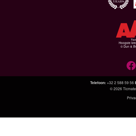
Hoogste kre
© Dun & Br
Telefoon
:
+32 2 588 59 56
© 2026
Ticmate
Priva