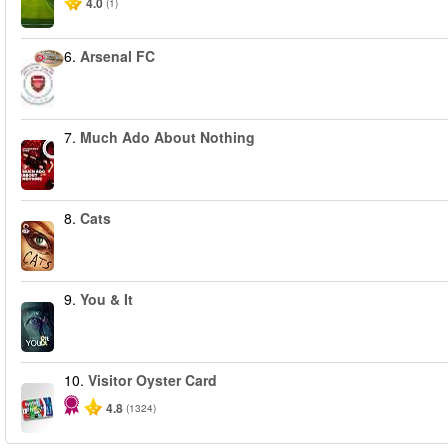
4.0
(1)
6.
Arsenal FC
7.
Much Ado About Nothing
8.
Cats
9.
You & It
10.
Visitor Oyster Card
4.8
(1324)