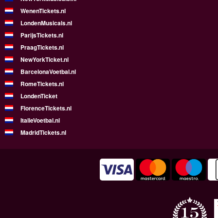
WenenTickets.nl
LondenMusicals.nl
ParijsTickets.nl
PraagTickets.nl
NewYorkTicket.nl
BarcelonaVoetbal.nl
RomeTickets.nl
LondenTicket
FlorenceTickets.nl
ItalieVoetbal.nl
MadridTickets.nl