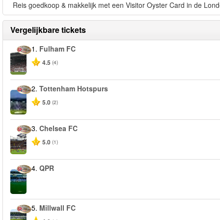
Reis goedkoop & makkelijk met een Visitor Oyster Card in de Lond
Vergelijkbare tickets
1.
Fulham FC
4.5
(4)
2.
Tottenham Hotspurs
5.0
(2)
3.
Chelsea FC
5.0
(1)
4.
QPR
5.
Millwall FC