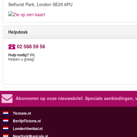
Selhurst Park, London SE25 6PU
Helpdesk
02 588 59 56
Hulp nodig?
Wij
helpen u graag!
Abonneren op onze nieuwsbrief.
Speciale aanbiedingen, 
Ticmate.nl
BerlijnTickets.nl
LondenVoetbal.nl
NewYorkMusicals.nl