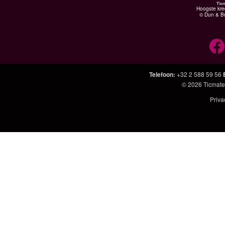
Hoogste kre
© Dun & Br
Telefoon
:
+32 2 588 59 56
© 2026
Ticmate
Priva