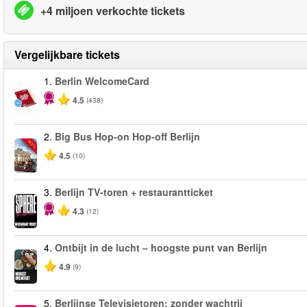
+4 miljoen verkochte tickets
Vergelijkbare tickets
1.
Berlin WelcomeCard
4.5
(438)
2.
Big Bus Hop-on Hop-off Berlijn
-40%
4.5
(10)
3.
Berlijn TV‑toren + restaurantticket
4.3
(12)
4.
Ontbijt in de lucht – hoogste punt van Berlijn
4.9
(9)
5.
Berlijnse Televisietoren: zonder wachtrij