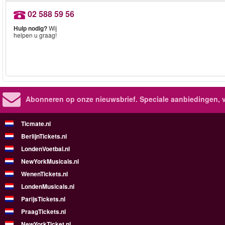
02 588 59 56
Hulp nodig?
Wij
helpen u graag!
Abonneren op onze nieuwsbrief.
Speciale aanbiedingen, 
Ticmate.nl
BerlijnTickets.nl
LondenVoetbal.nl
NewYorkMusicals.nl
WenenTickets.nl
LondenMusicals.nl
ParijsTickets.nl
PraagTickets.nl
NewYorkTicket.nl