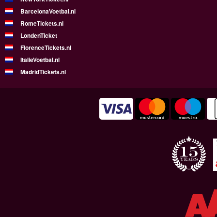
BarcelonaVoetbal.nl
RomeTickets.nl
LondenTicket
FlorenceTickets.nl
ItalieVoetbal.nl
MadridTickets.nl