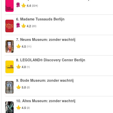
4.4
(224)
6.
Madame Tussauds Berlijn
4.2
(20)
7.
Neues Museum: zonder wachtrij
4.5
(11)
8.
LEGOLAND® Discovery Center Berlijn
4.0
(1)
9.
Bode Museum: zonder wachtrij
5.0
(2)
10.
Altes Museum: zonder wachtrij
4.5
(2)