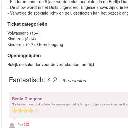
- Kinderen onder de 8 jaar worden niet toegelaten in de Berlijn D
- De show wordt in het Duits uitgevoerd. Engelse shows zijn drie 
- Vanwege de speciale licht- en geluidseffecten kan het bezoek o
Ticket categorieën
Volwassene (15+)
Kinderen (8-14)
Kinderen (0-7): Geen toegang
Openingstijden
Bekijk de kalender voor de vertrekdatum en -tijd
Fantastisch:
4.2
– 6
recensies
Berlin Dungeon
"Er bestemt værd at opleve. Aktørerne gør det rigtigt godt. Lige fra man kommer til 
Per