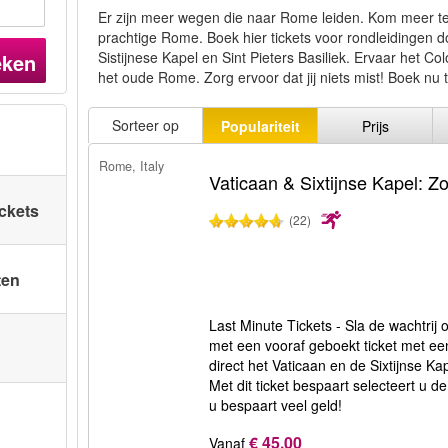
Er zijn meer wegen die naar Rome leiden. Kom meer te
prachtige Rome. Boek hier tickets voor rondleidingen 
Sistijnese Kapel en Sint Pieters Basiliek. Ervaar he
eken
het oude Rome. Zorg ervoor dat jij niets mist! Boek nu t
Sorteer op
Populariteit
Prijs
Rome, Italy
Vaticaan & Sixtijnse Kapel: Zo
ickets
(22)
ten
Last Minute Tickets - Sla de wachtrij 
met een vooraf geboekt ticket met een
direct het Vaticaan en de Sixtijnse K
Met dit ticket bespaart selecteert u de
u bespaart veel geld!
€ 45,00
Vanaf