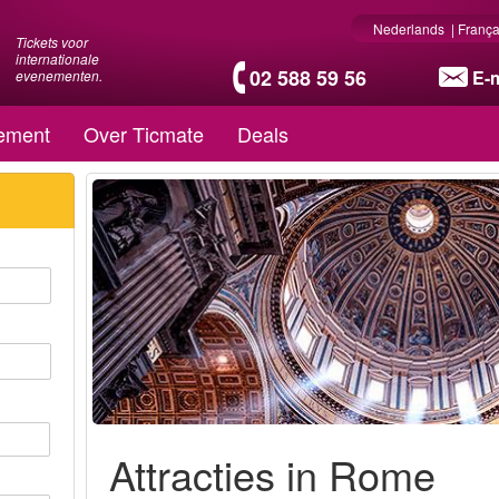
Nederlands
|
França
Tickets voor
internationale
02 588 59 56
E-m
evenementen.
ement
Over Ticmate
Deals
Attracties in Rome