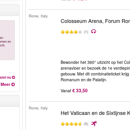
Rome, Italy
Colosseum Arena, Forum Rom
(1)
ren
nomen en
cht.
Bewonder het 360° uitzicht op het C
arenavloer en bezoek de 1e verdiepi
gebouw. ​​Met dit combinatieticket kri
stel nu
Romanum en de Palatijn.
Meer
€ 33,50
Vanaf
Rome, Italy
Het Vaticaan en de Sixtijnse 
(5)