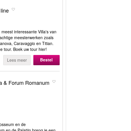
line
meest interessante Villa's van
rachtige meesterwerken zoals
Canova, Caravaggio en Titian.
e tour. Boek uw tour hier!
Bestel
Lees meer
ena & Forum Romanum
olosseum en de
 en de Palatijn breng je een