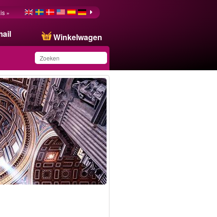
is »
ail
Winkelwagen
Dit product is
toegevoegd aan uw
wensenlijst.