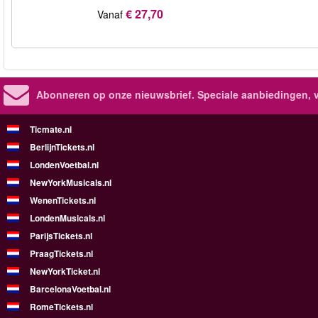
€ 27,70
Vanaf
Abonneren op onze nieuwsbrief.
Speciale aanbiedingen, 
Ticmate.nl
BerlijnTickets.nl
LondenVoetbal.nl
NewYorkMusicals.nl
WenenTickets.nl
LondenMusicals.nl
ParijsTickets.nl
PraagTickets.nl
NewYorkTicket.nl
BarcelonaVoetbal.nl
RomeTickets.nl