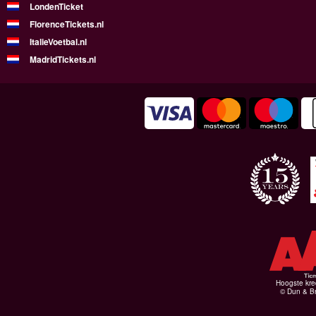
LondenTicket
FlorenceTickets.nl
ItalieVoetbal.nl
MadridTickets.nl
Hoogste kre
© Dun & Br