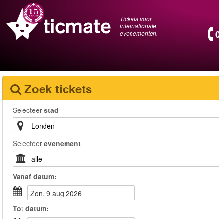
Tickets voor
internationale
evenementen.
Zoek tickets
Selecteer
stad
Selecteer
evenement
Vanaf
datum
:
zon, 9 aug 2026
Tot
datum
: