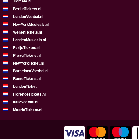
Ticmate.nl
BerlijnTickets.nl
LondenVoetbal.nl
NewYorkMusicals.nl
WenenTickets.nl
LondenMusicals.nl
ParijsTickets.nl
PraagTickets.nl
NewYorkTicket.nl
BarcelonaVoetbal.nl
RomeTickets.nl
LondenTicket
FlorenceTickets.nl
ItalieVoetbal.nl
MadridTickets.nl