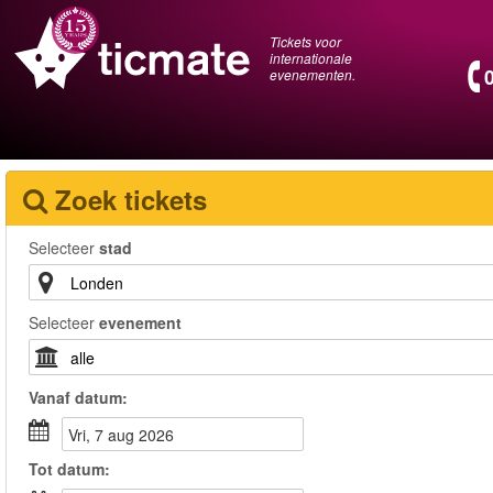
Tickets voor
internationale
evenementen.
Zoek tickets
Selecteer
stad
Selecteer
evenement
Vanaf
datum
:
vri, 7 aug 2026
Tot
datum
: