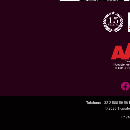
Hoogste kre
© Dun & Br
Telefoon
:
+32 2 588 59 56
© 2026
Ticmate
Priva