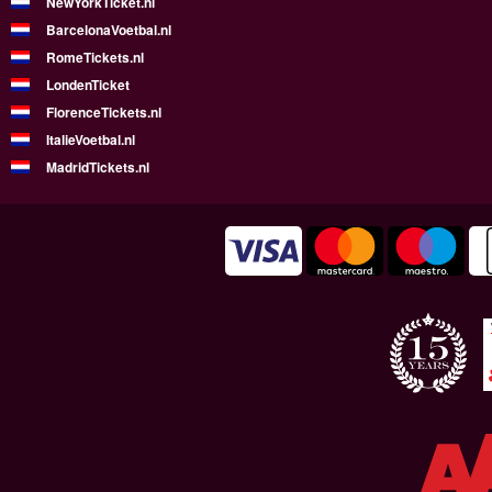
NewYorkTicket.nl
BarcelonaVoetbal.nl
RomeTickets.nl
LondenTicket
FlorenceTickets.nl
ItalieVoetbal.nl
MadridTickets.nl