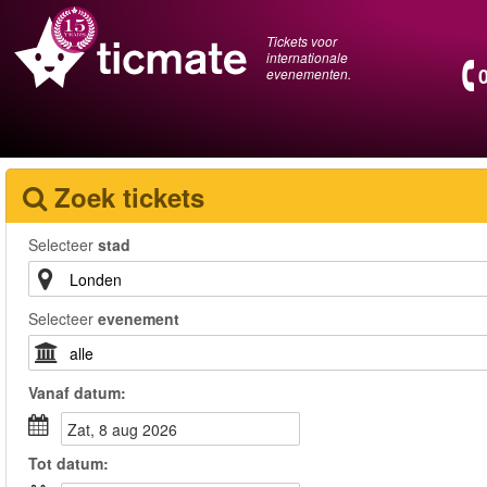
Tickets voor
internationale
evenementen.
Zoek tickets
Selecteer
stad
Selecteer
evenement
Vanaf
datum
:
zat, 8 aug 2026
Tot
datum
: