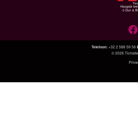
Hoogste kre
© Dun & Br
Telefoon
:
+32 2 588 59 56
© 2026
Ticmate
Priva