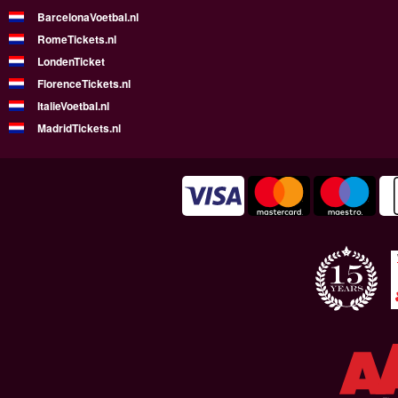
BarcelonaVoetbal.nl
RomeTickets.nl
LondenTicket
FlorenceTickets.nl
ItalieVoetbal.nl
MadridTickets.nl