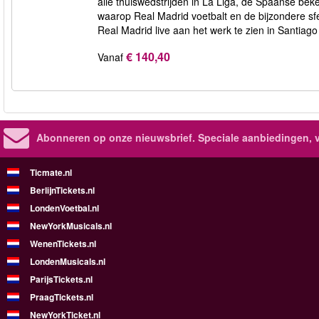
alle thuiswedstrijden in La Liga, de Spaanse be
waarop Real Madrid voetbalt en de bijzondere sf
Real Madrid live aan het werk te zien in Santiag
€ 140,40
Vanaf
Abonneren op onze nieuwsbrief.
Speciale aanbiedingen, 
Ticmate.nl
BerlijnTickets.nl
LondenVoetbal.nl
NewYorkMusicals.nl
WenenTickets.nl
LondenMusicals.nl
ParijsTickets.nl
PraagTickets.nl
NewYorkTicket.nl