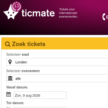
Tickets voor
internationale
evenementen.
Zoek tickets
Selecteer
stad
Selecteer
evenement
Vanaf
datum
:
zon, 9 aug 2026
Tot
datum
: