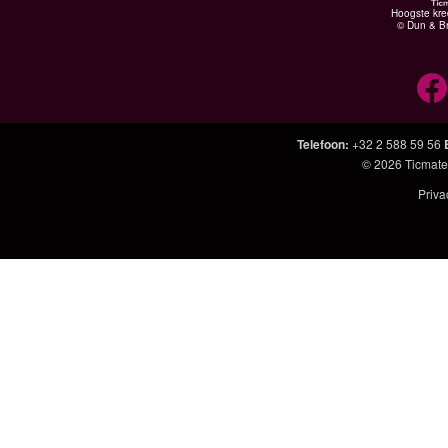
Hoogste kre
© Dun & Br
Telefoon
:
+32 2 588 59 56
© 2026
Ticmate
Priva