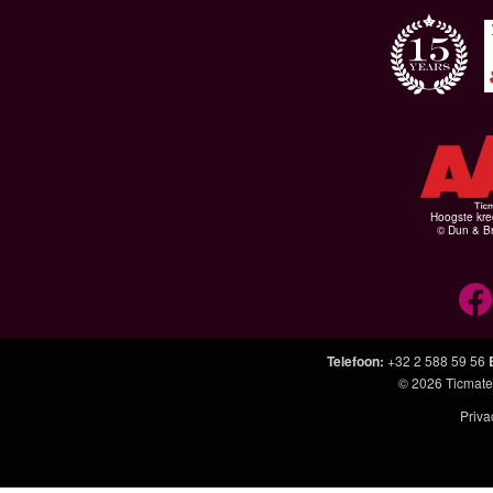
Hoogste kre
© Dun & Br
Telefoon
:
+32 2 588 59 56
© 2026
Ticmate
Priva