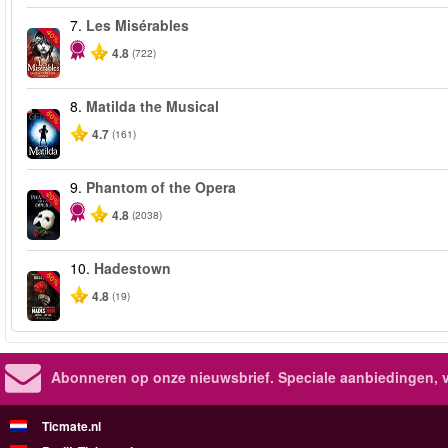
7.
Les Misérables
-40%
4.8
(722)
8.
Matilda the Musical
-50%
4.7
(161)
9.
Phantom of the Opera
-20%
4.8
(2038)
10.
Hadestown
-50%
4.8
(19)
Abonneren op onze nieuwsbrief.
Speciale aanbiedingen, 
Ticmate.nl