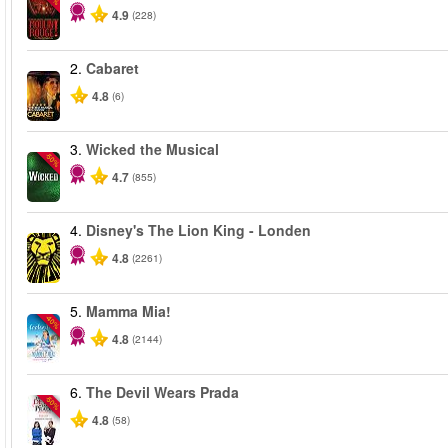
4.9
(228)
2.
Cabaret
4.8
(6)
3.
Wicked the Musical
-50%
4.7
(855)
4.
Disney's The Lion King - Londen
4.8
(2261)
5.
Mamma Mia!
-40%
4.8
(2144)
6.
The Devil Wears Prada
-50%
4.8
(58)