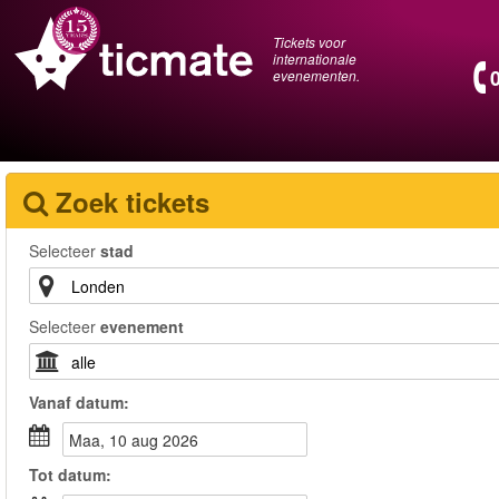
Tickets voor
internationale
evenementen.
Zoek tickets
Selecteer
stad
Selecteer
evenement
Vanaf
datum
:
maa, 10 aug 2026
Tot
datum
: