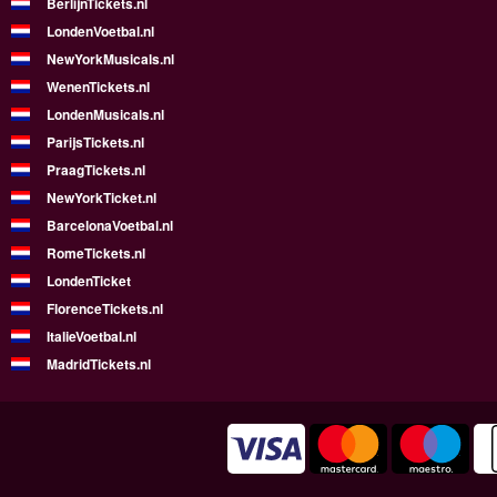
BerlijnTickets.nl
LondenVoetbal.nl
NewYorkMusicals.nl
WenenTickets.nl
LondenMusicals.nl
ParijsTickets.nl
PraagTickets.nl
NewYorkTicket.nl
BarcelonaVoetbal.nl
RomeTickets.nl
LondenTicket
FlorenceTickets.nl
ItalieVoetbal.nl
MadridTickets.nl