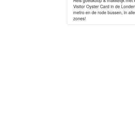
Reis goedkoop & makkelijk met
Visitor Oyster Card in de Londe
metro en de rode bussen, in alle
zones!