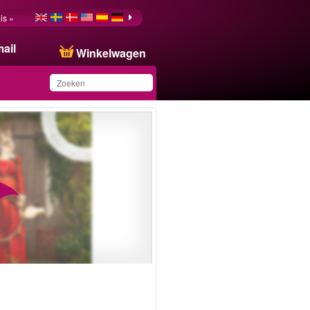
is »
ail
Winkelwagen
Dit product is
toegevoegd aan uw
wensenlijst.