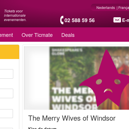
Nederlands
|
França
Tickets voor
internationale
02 588 59 56
E-m
evenementen.
ement
Over Ticmate
Deals
The Merry Wives of Windsor
Kies de datum