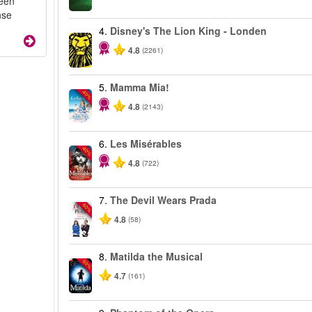
 een
nse
4.
Disney's The Lion King - Londen
4.8
(2261)
5.
Mamma Mia!
-40%
4.8
(2143)
6.
Les Misérables
-40%
4.8
(722)
7.
The Devil Wears Prada
-50%
4.8
(58)
8.
Matilda the Musical
-50%
4.7
(161)