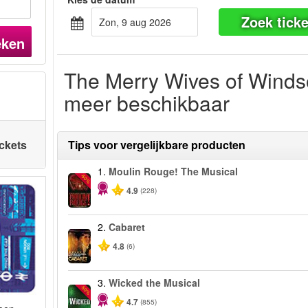
Zoek ticke
zon, 9 aug 2026
eken
The Merry Wives of Windso
meer beschikbaar
ickets
Tips voor vergelijkbare producten
1.
Moulin Rouge! The Musical
-50%
4.9
(228)
2.
Cabaret
4.8
(6)
3.
Wicked the Musical
-50%
4.7
(855)