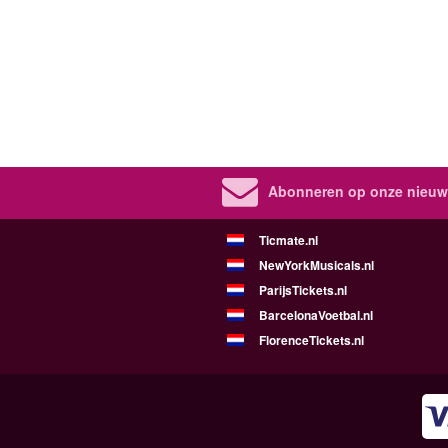
Abonneren op onze nieuws
Ticmate.nl
NewYorkMusicals.nl
ParijsTickets.nl
BarcelonaVoetbal.nl
FlorenceTickets.nl