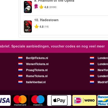
9.
Phantom of the Opera
-20%
4.8
(2038)
10.
Hadestown
-50%
4.8
(19)
brief.
Speciale aanbiedingen, voucher codes en nog veel meer
BerlijnTickets.nl
LondenV
WenenTickets.nl
Londen
PraagTickets.nl
NewYor
RomeTickets.nl
Londen
ItalieVoetbal.nl
MadridT