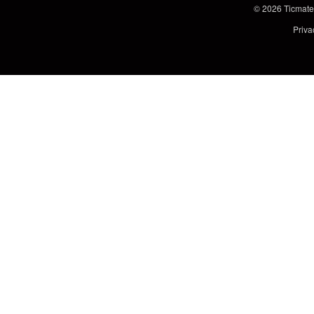
© 2026
Ticmate
Priva