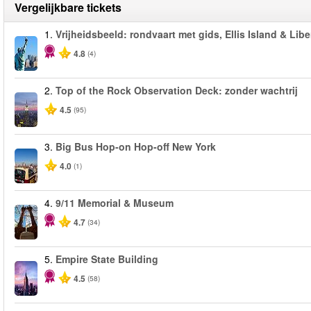
Vergelijkbare tickets
1.
Vrijheidsbeeld: rondvaart met gids, Ellis Island & Libe
4.8
(4)
2.
Top of the Rock Observation Deck: zonder wachtrij
4.5
(95)
3.
Big Bus Hop-on Hop-off New York
4.0
(1)
4.
9/11 Memorial & Museum
4.7
(34)
5.
Empire State Building
4.5
(58)