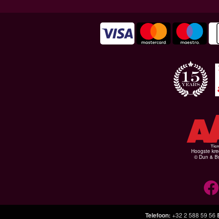
Hoogste kre
© Dun & Br
Telefoon
:
+32 2 588 59 56