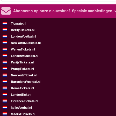
Abonneren op onze nieuwsbrief.
Speciale aanbiedingen, 
Ticmate.nl
BerlijnTickets.nl
LondenVoetbal.nl
NewYorkMusicals.nl
WenenTickets.nl
LondenMusicals.nl
ParijsTickets.nl
PraagTickets.nl
NewYorkTicket.nl
BarcelonaVoetbal.nl
RomeTickets.nl
LondenTicket
FlorenceTickets.nl
ItalieVoetbal.nl
MadridTickets.nl