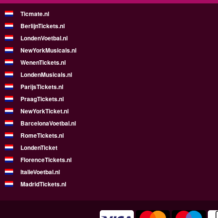
Ticmate.nl
BerlijnTickets.nl
LondenVoetbal.nl
NewYorkMusicals.nl
WenenTickets.nl
LondenMusicals.nl
ParijsTickets.nl
PraagTickets.nl
NewYorkTicket.nl
BarcelonaVoetbal.nl
RomeTickets.nl
LondenTicket
FlorenceTickets.nl
ItalieVoetbal.nl
MadridTickets.nl