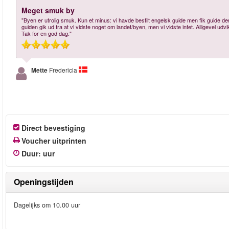
Meget smuk by
"Byen er utrolig smuk. Kun et minus: vi havde bestilt engelsk guide men fik guide
guiden gik ud fra at vi vidste noget om landet/byen, men vi vidste intet. Alligevel udv
Tak for en god dag."
Mette
Fredericia
Direct bevestiging
Voucher uitprinten
Duur
:
uur
Openingstijden
Dagelijks om 10.00 uur