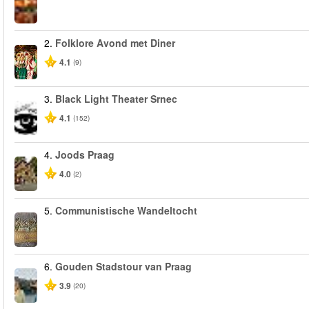
2.
Folklore Avond met Diner
4.1
(9)
3.
Black Light Theater Srnec
4.1
(152)
4.
Joods Praag
4.0
(2)
5.
Communistische Wandeltocht
6.
Gouden Stadstour van Praag
3.9
(20)