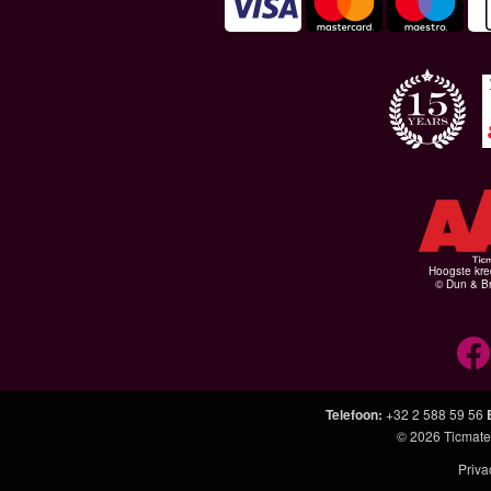
Hoogste kre
© Dun & Br
Telefoon
:
+32 2 588 59 56
© 2026
Ticmate
Priva