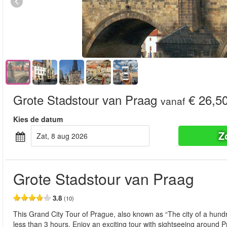
Grote Stadstour van Praag
€ 26,5
vanaf
Kies de datum
Z
zat, 8 aug 2026
Grote Stadstour van Praag
3.8
(10)
This Grand City Tour of Prague, also known as “The city of a hundr
less than 3 hours. Enjoy an exciting tour with sightseeing around 