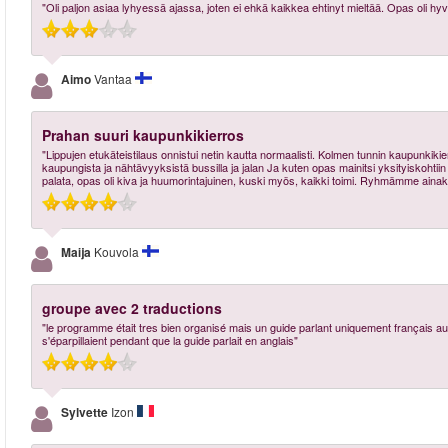
"Oli paljon asiaa lyhyessä ajassa, joten ei ehkä kaikkea ehtinyt mieltää. Opas oli hyv
Aimo
Vantaa
Prahan suuri kaupunkikierros
"Lippujen etukäteistilaus onnistui netin kautta normaalisti. Kolmen tunnin kaupunkik
kaupungista ja nähtävyyksistä bussilla ja jalan Ja kuten opas mainitsi yksityiskohtiin 
palata, opas oli kiva ja huumorintajuinen, kuski myös, kaikki toimi. Ryhmämme ainakin t
Maija
Kouvola
groupe avec 2 traductions
"le programme était tres bien organisé mais un guide parlant uniquement français au
s'éparpillaient pendant que la guide parlait en anglais"
Sylvette
Izon