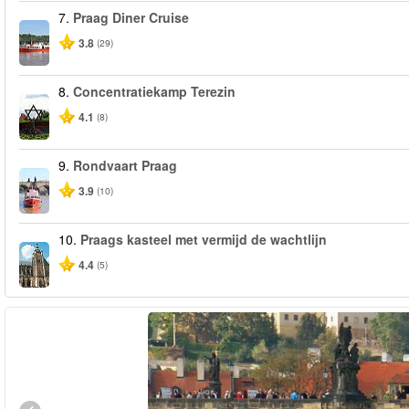
7.
Praag Diner Cruise
3.8
(29)
8.
Concentratiekamp Terezin
4.1
(8)
9.
Rondvaart Praag
3.9
(10)
10.
Praags kasteel met vermijd de wachtlijn
4.4
(5)