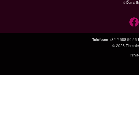
© Dun & Br
Telefoon
:
+32 2 588 59 56
© 2026
Ticmate
Priva