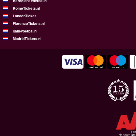
BarcelonaVoetbal.nl
RomeTickets.nl
LondenTicket
FlorenceTickets.nl
ItalieVoetbal.nl
MadridTickets.nl
Hoogste kre