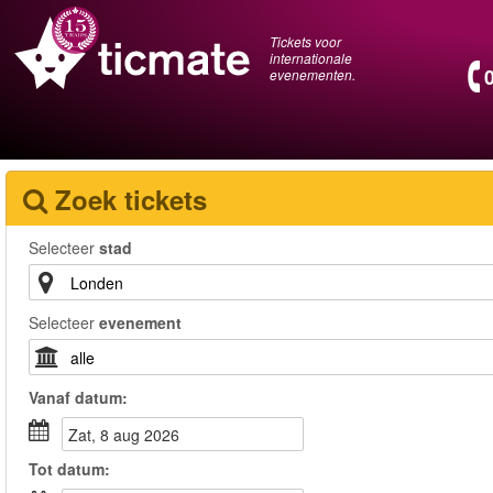
Tickets voor
internationale
evenementen.
Zoek tickets
Selecteer
stad
Selecteer
evenement
Vanaf
datum
:
zat, 8 aug 2026
Tot
datum
: