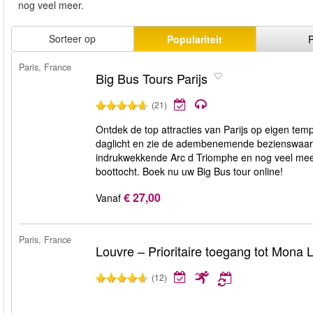
nog veel meer.
Sorteer op
Populariteit
P
Paris, France
Big Bus Tours Parijs
(21)
Ontdek de top attracties van Parijs op eigen temp
daglicht en zie de adembenemende bezienswaardig
indrukwekkende Arc d Triomphe en nog veel meer. 
boottocht. Boek nu uw Big Bus tour online!
€ 27,00
Vanaf
Paris, France
Louvre – Prioritaire toegang tot Mona 
(12)