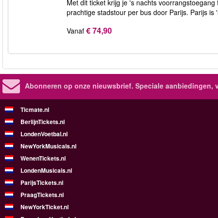
Met dit ticket krijg je 's nachts voorrangstoegang 
prachtige stadstour per bus door Parijs. Parijs is 
€ 74,90
Vanaf
Abonneren op onze nieuwsbrief.
Speciale aanbiedingen, 
Ticmate.nl
BerlijnTickets.nl
LondenVoetbal.nl
NewYorkMusicals.nl
WenenTickets.nl
LondenMusicals.nl
ParijsTickets.nl
PraagTickets.nl
NewYorkTicket.nl