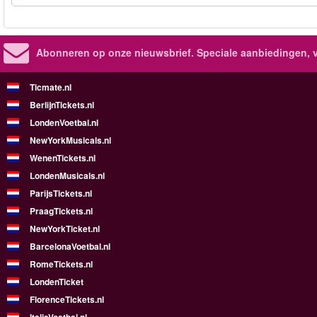
Abonneren op onze nieuwsbrief.
Speciale aanbiedingen, 
Ticmate.nl
BerlijnTickets.nl
LondenVoetbal.nl
NewYorkMusicals.nl
WenenTickets.nl
LondenMusicals.nl
ParijsTickets.nl
PraagTickets.nl
NewYorkTicket.nl
BarcelonaVoetbal.nl
RomeTickets.nl
LondenTicket
FlorenceTickets.nl