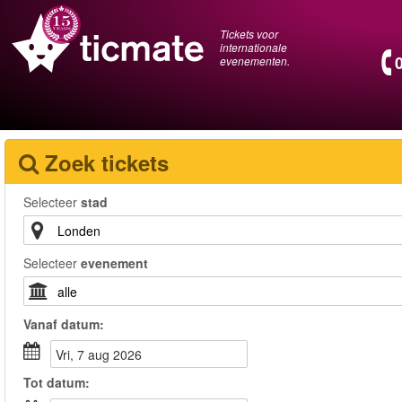
Tickets voor
internationale
evenementen.
Zoek tickets
Selecteer
stad
Selecteer
evenement
Vanaf
datum
:
vri, 7 aug 2026
Tot
datum
: